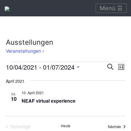
Menü ☰
Ausstellungen
Ausstellungen
Veranstaltungen
Veranstaltungen
Verans
Ve
10/04/2021
 - 
01/07/2024
Suche
Liste
An
Suche
Datum
April 2021
Na
wählen.
und
10. April 2021
Ansich
SA.
10
NEAF virtual experience
Naviga
Vorherige
Heute
Veran
Nächste