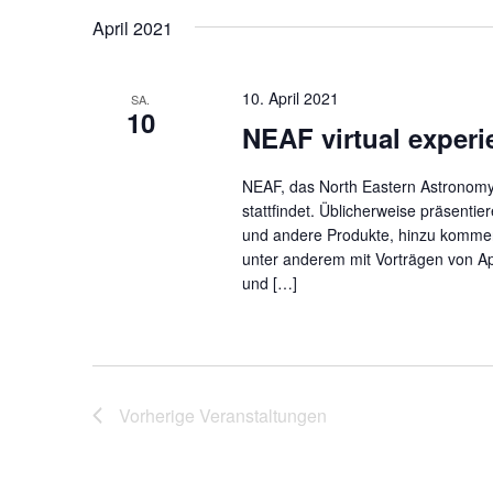
Schlüsselwort.
wählen.
April 2021
10. April 2021
SA.
10
NEAF virtual experi
NEAF, das North Eastern Astronomy F
stattfindet. Üblicherweise präsenti
und andere Produkte, hinzu kommen
unter anderem mit Vorträgen von Ap
und […]
Vorherige
Veranstaltungen