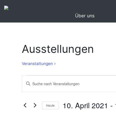
Über uns
Ausstellungen
Ausstellungen
Veranstaltungen
Veranstaltungen
Veranstaltungen
Bitte
Suche
Schlüsselwort
eingeben.
und
Suche
10. April 2021
 - 
Ansichten,
Heute
nach
Navigation
Veranstaltungen
Datum