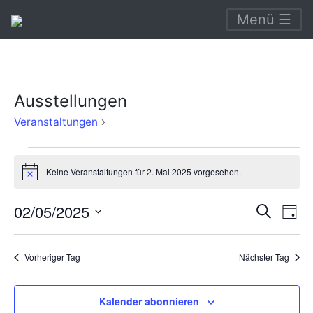
Menü ☰
Ausstellungen
Ausstellungen
Veranstaltungen
Veranstaltungen
Keine Veranstaltungen für 2. Mai 2025 vorgesehen.
für
Hinweis
2.
Verans
Ve
02/05/2025
Suche
Tag
Mai
An
Suche
Datum
2025
Na
wählen.
und
Vorheriger Tag
Nächster Tag
Ansich
Naviga
Kalender abonnieren