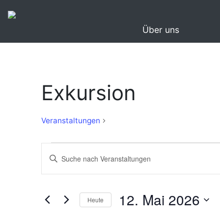
Über uns
Exkursion
Exkursion
Veranstaltungen
Veranstaltungen
Veranstaltungen
Bitte
für
Suche
Schlüsselwort
eingeben.
12.
und
Suche
12. Mai 2026
Mai
Ansichten,
Heute
nach
2026
Navigation
Veranstaltungen
Datum