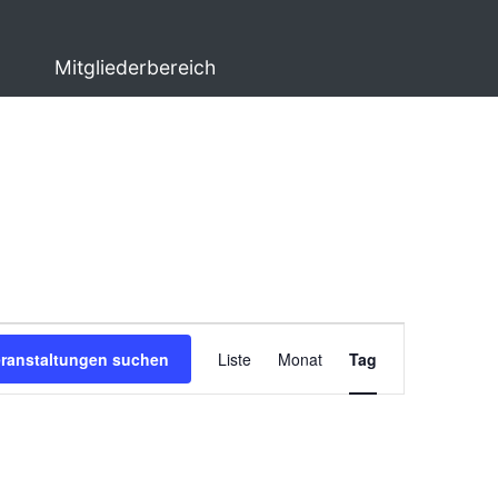
Mitgliederbereich
Veranstaltung
eranstaltungen suchen
Liste
Monat
Tag
Ansichten-
Navigation