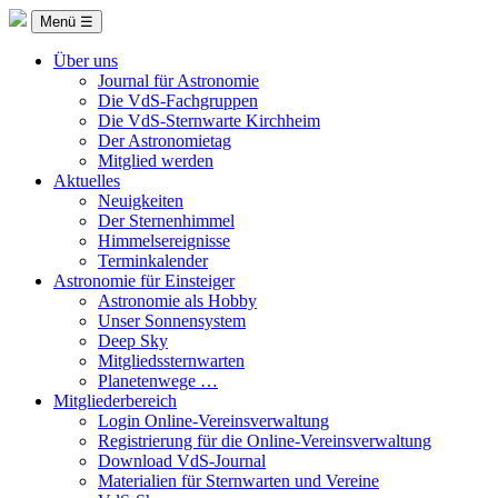
Menü ☰
Über uns
Journal für Astronomie
Die VdS-Fachgruppen
Die VdS-Sternwarte Kirchheim
Der Astronomietag
Mitglied werden
Aktuelles
Neuigkeiten
Der Sternenhimmel
Himmelsereignisse
Terminkalender
Astronomie für Einsteiger
Astronomie als Hobby
Unser Sonnensystem
Deep Sky
Mitgliedssternwarten
Planetenwege …
Mitgliederbereich
Login Online-Vereinsverwaltung
Registrierung für die Online-Vereinsverwaltung
Download VdS-Journal
Materialien für Sternwarten und Vereine