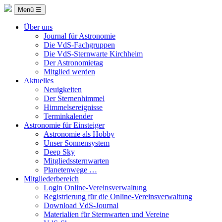
Menü ☰
Über uns
Journal für Astronomie
Die VdS-Fachgruppen
Die VdS-Sternwarte Kirchheim
Der Astronomietag
Mitglied werden
Aktuelles
Neuigkeiten
Der Sternenhimmel
Himmelsereignisse
Terminkalender
Astronomie für Einsteiger
Astronomie als Hobby
Unser Sonnensystem
Deep Sky
Mitgliedssternwarten
Planetenwege …
Mitgliederbereich
Login Online-Vereinsverwaltung
Registrierung für die Online-Vereinsverwaltung
Download VdS-Journal
Materialien für Sternwarten und Vereine