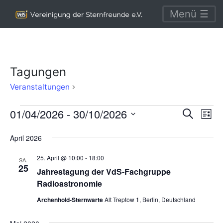
Menü ☰
Tagungen
Tagungen
Veranstaltungen
Veranstaltungen
Verans
Ve
01/04/2026
 - 
30/10/2026
Suche
Liste
An
Suche
Datum
April 2026
Na
wählen.
und
25. April @ 10:00
-
18:00
Ansich
SA.
25
Jahrestagung der VdS-Fachgruppe
Naviga
Radioastronomie
Archenhold-Sternwarte
Alt Treptow 1, Berlin, Deutschland