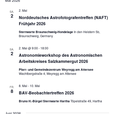
Mai 2026
2. Mai
SA.
2
Norddeutsches Astrofotografentreffen (NAFT)
Frühjahr 2026
Sternwarte Braunschweig-Hondelage
In den Heistern 5b,
Braunschweig, Germany
2. Mai @ 9:00
-
18:00
SA.
2
Astronomieworkshop des Astronomischen
Arbeitskreises Salzkammergut 2026
Pfarr- und Gemeindezentrum Weyregg am Attersee
Wachtbergstraße 4, Weyregg am Attersee
8. Mai
-
10. Mai
FR.
8
BAV-Beobachtertreffen 2026
Bruno H.-Bürgel Sternwarte Hartha
Töpelstraße 49, Hartha
Juni 2026