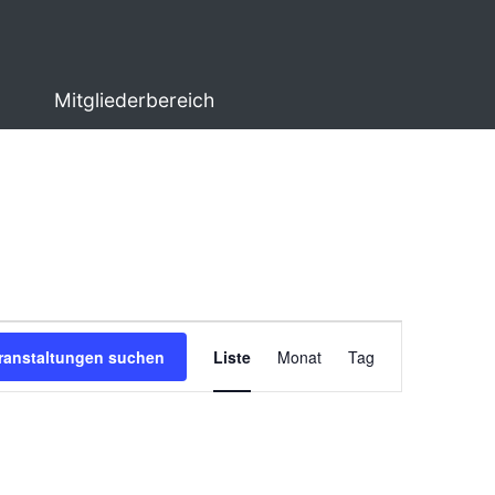
Mitgliederbereich
Veranstaltung
ranstaltungen suchen
Liste
Monat
Tag
Ansichten-
Navigation