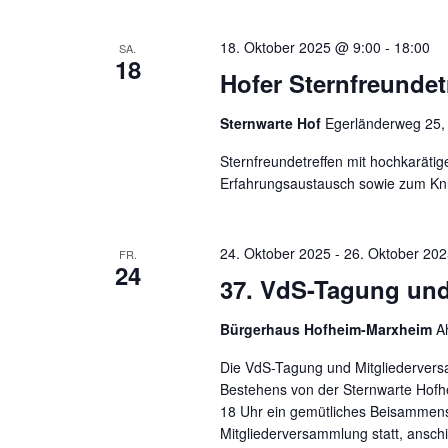
18. Oktober 2025 @ 9:00
-
18:00
SA.
18
Hofer Sternfreundet
Sternwarte Hof
Egerländerweg 25,
Sternfreundetreffen mit hochkarät
Erfahrungsaustausch sowie zum Knü
24. Oktober 2025
-
26. Oktober 20
FR.
24
37. VdS-Tagung un
Bürgerhaus Hofheim-Marxheim
A
Die VdS-Tagung und Mitgliederversam
Bestehens von der Sternwarte Hofhe
18 Uhr ein gemütliches Beisammens
Mitgliederversammlung statt, ansc