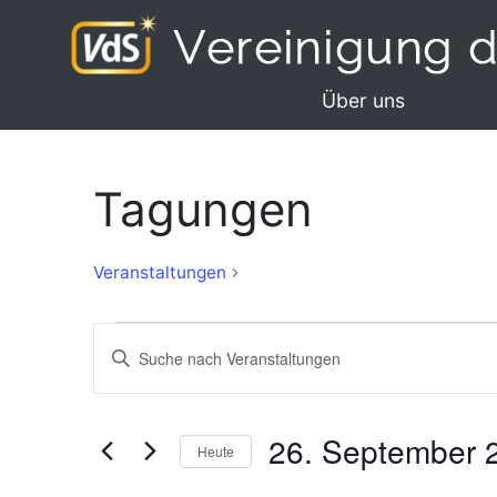
Über uns
Tagungen
Tagungen
Veranstaltungen
Veranstaltungen
Veranstaltungen
Bitte
Suche
Schlüsselwort
eingeben.
und
Suche
26. September 
Ansichten,
Heute
nach
Navigation
Veranstaltungen
Datum