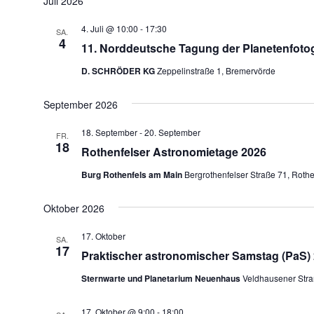
Juli 2026
4. Juli @ 10:00
-
17:30
SA.
4
11. Norddeutsche Tagung der Planetenfoto
D. SCHRÖDER KG
Zeppelinstraße 1, Bremervörde
September 2026
18. September
-
20. September
FR.
18
Rothenfelser Astronomietage 2026
Burg Rothenfels am Main
Bergrothenfelser Straße 71, Roth
Oktober 2026
17. Oktober
SA.
17
Praktischer astronomischer Samstag (PaS)
Sternwarte und Planetarium Neuenhaus
Veldhausener Stra
17. Oktober @ 9:00
-
18:00