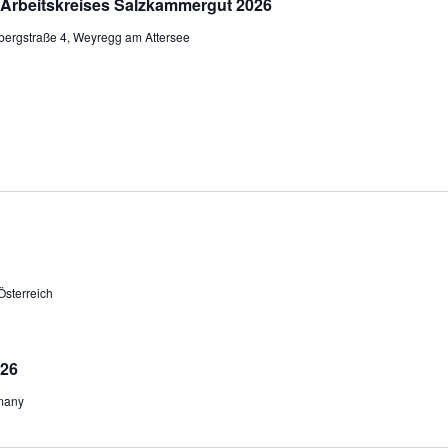
rbeitskreises Salzkammergut 2026
ergstraße 4, Weyregg am Attersee
sterreich
026
rmany