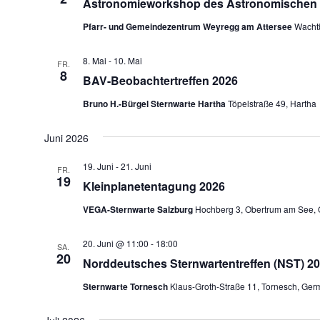
Astronomieworkshop des Astronomischen A
Pfarr- und Gemeindezentrum Weyregg am Attersee
Wachtb
8. Mai
-
10. Mai
FR.
8
BAV-Beobachtertreffen 2026
Bruno H.-Bürgel Sternwarte Hartha
Töpelstraße 49, Hartha
Juni 2026
19. Juni
-
21. Juni
FR.
19
Kleinplanetentagung 2026
VEGA-Sternwarte Salzburg
Hochberg 3, Obertrum am See, Ö
20. Juni @ 11:00
-
18:00
SA.
20
Norddeutsches Sternwartentreffen (NST) 2
Sternwarte Tornesch
Klaus-Groth-Straße 11, Tornesch, Ge