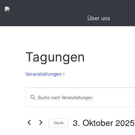
Über uns
Tagungen
Tagungen
Veranstaltungen
Veranstaltungen
Veranstaltungen
Bitte
Suche
Schlüsselwort
eingeben.
und
Suche
3. Oktober 2025
Ansichten,
Heute
nach
Navigation
Veranstaltungen
Datum