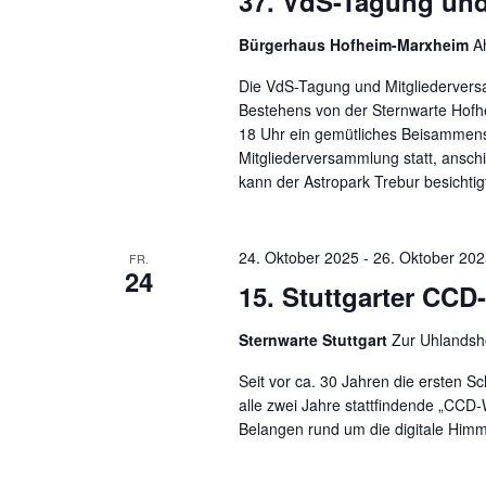
37. VdS-Tagung un
Bürgerhaus Hofheim-Marxheim
A
Die VdS-Tagung und Mitgliederversam
Bestehens von der Sternwarte Hofhe
18 Uhr ein gemütliches Beisammens
Mitgliederversammlung statt, ansc
kann der Astropark Trebur besichti
24. Oktober 2025
-
26. Oktober 20
FR.
24
15. Stuttgarter CC
Sternwarte Stuttgart
Zur Uhlandshö
Seit vor ca. 30 Jahren die ersten Sc
alle zwei Jahre stattfindende „CCD
Belangen rund um die digitale Himm