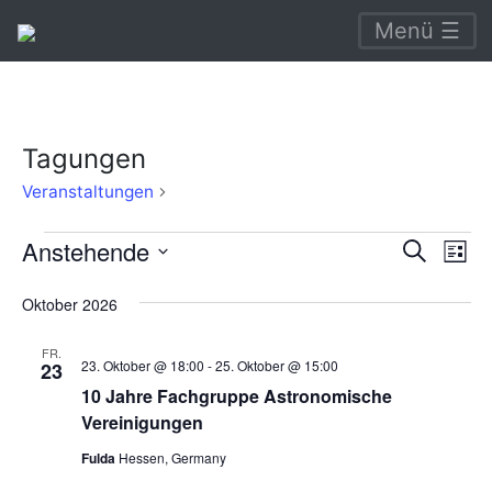
Menü ☰
Tagungen
Tagungen
Veranstaltungen
Veranstaltungen
Verans
Ve
Anstehende
Suche
Liste
An
Suche
Datum
Oktober 2026
Na
wählen.
und
Ansich
FR.
23. Oktober @ 18:00
-
25. Oktober @ 15:00
23
Naviga
10 Jahre Fachgruppe Astronomische
Vereinigungen
Fulda
Hessen, Germany