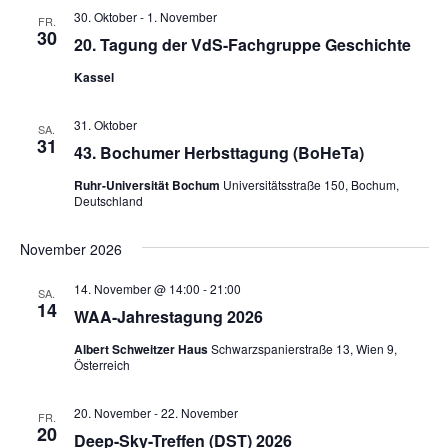
30. Oktober
-
1. November
FR.
30
20. Tagung der VdS-Fachgruppe Geschichte
Kassel
31. Oktober
SA.
31
43. Bochumer Herbsttagung (BoHeTa)
Ruhr-Universität Bochum
Universitätsstraße 150, Bochum,
Deutschland
November 2026
14. November @ 14:00
-
21:00
SA.
14
WAA-Jahrestagung 2026
Albert Schweitzer Haus
Schwarzspanierstraße 13, Wien 9,
Österreich
20. November
-
22. November
FR.
20
Deep-Sky-Treffen (DST) 2026