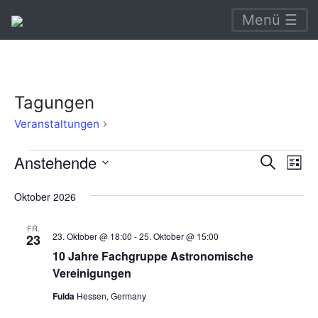
Menü ☰
Tagungen
Tagungen
Veranstaltungen
Veranstaltungen
Verans
Ve
Anstehende
Suche
Liste
An
Suche
Datum
Oktober 2026
Na
wählen.
und
Ansich
FR.
23. Oktober @ 18:00
-
25. Oktober @ 15:00
23
Naviga
10 Jahre Fachgruppe Astronomische
Vereinigungen
Fulda
Hessen, Germany