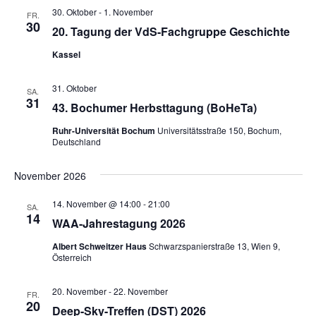
30. Oktober
-
1. November
FR.
30
20. Tagung der VdS-Fachgruppe Geschichte
Kassel
31. Oktober
SA.
31
43. Bochumer Herbsttagung (BoHeTa)
Ruhr-Universität Bochum
Universitätsstraße 150, Bochum,
Deutschland
November 2026
14. November @ 14:00
-
21:00
SA.
14
WAA-Jahrestagung 2026
Albert Schweitzer Haus
Schwarzspanierstraße 13, Wien 9,
Österreich
20. November
-
22. November
FR.
20
Deep-Sky-Treffen (DST) 2026