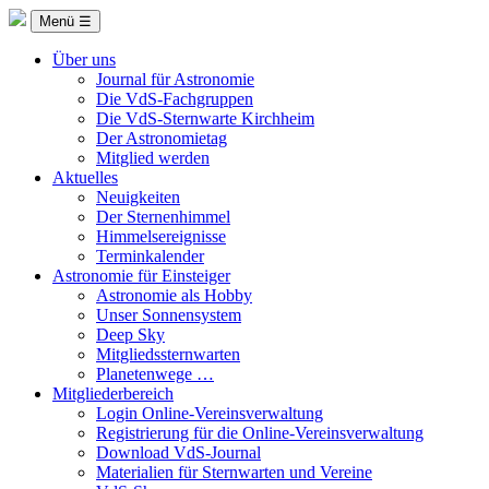
Menü ☰
Über uns
Journal für Astronomie
Die VdS-Fachgruppen
Die VdS-Sternwarte Kirchheim
Der Astronomietag
Mitglied werden
Aktuelles
Neuigkeiten
Der Sternenhimmel
Himmelsereignisse
Terminkalender
Astronomie für Einsteiger
Astronomie als Hobby
Unser Sonnensystem
Deep Sky
Mitgliedssternwarten
Planetenwege …
Mitgliederbereich
Login Online-Vereinsverwaltung
Registrierung für die Online-Vereinsverwaltung
Download VdS-Journal
Materialien für Sternwarten und Vereine