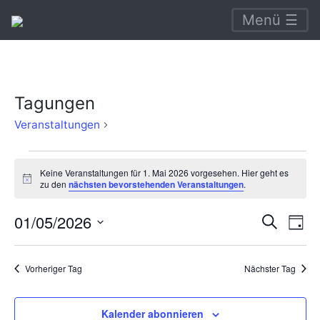
Menü ☰
Tagungen
Tagungen
Veranstaltungen
Veranstaltungen
Keine Veranstaltungen für 1. Mai 2026 vorgesehen. Hier geht es
für
Hinweis
zu den
nächsten bevorstehenden Veranstaltungen
.
1.
Verans
Ve
01/05/2026
Suche
Mai
Tag
An
Suche
Datum
2026
Na
wählen.
und
Vorheriger Tag
Nächster Tag
Ansich
Naviga
Kalender abonnieren