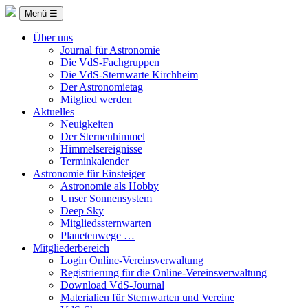
Menü ☰
Über uns
Journal für Astronomie
Die VdS-Fachgruppen
Die VdS-Sternwarte Kirchheim
Der Astronomietag
Mitglied werden
Aktuelles
Neuigkeiten
Der Sternenhimmel
Himmelsereignisse
Terminkalender
Astronomie für Einsteiger
Astronomie als Hobby
Unser Sonnensystem
Deep Sky
Mitgliedssternwarten
Planetenwege …
Mitgliederbereich
Login Online-Vereinsverwaltung
Registrierung für die Online-Vereinsverwaltung
Download VdS-Journal
Materialien für Sternwarten und Vereine