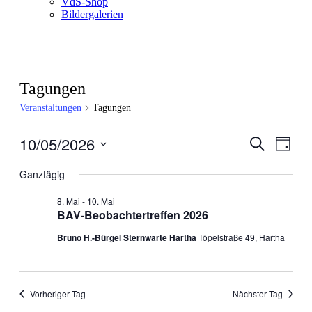
VdS-Shop
Bildergalerien
Tagungen
Veranstaltungen
Tagungen
Veranstaltungen
10/05/2026
Veranstal
Veran
Suche
Tag
Ansic
für
Suche
Datum
Navig
wählen.
Ganztägig
10.
und
Mai
Ansichten
8. Mai
-
10. Mai
2026
BAV-Beobachtertreffen 2026
Navigati
Bruno H.-Bürgel Sternwarte Hartha
Töpelstraße 49, Hartha
Vorheriger Tag
Nächster Tag