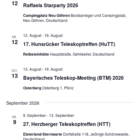
12
Raffaels Starparty 2026
Campingplatz Neu Göhren
Bootsanleger und Campingplatz,
Neu Göhren, Deutschland
12. August
-
16. August
MI.
12
17. Hunsrücker Teleskoptreffen (HuTT)
Reibsteinhütte
Hauptstraße, Gehlweiler, Deutschland
13. August
-
16. August
DO.
13
Bayerisches Teleskop-Meeting (BTM) 2026
Osterberg
Osterberg 1, Pfünz
September 2026
9. September
-
13. September
MI.
9
27. Herzberger Teleskoptreffen (HTT)
Elsterland-Sternwarte
Dorfstraße 118, Jeßnigk-Schönewalde,
Deutschland