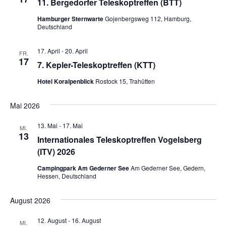
11. Bergedorfer Teleskoptreffen (BTT)
Hamburger Sternwarte
Gojenbergsweg 112, Hamburg,
Deutschland
17. April
-
20. April
FR.
17
7. Kepler-Teleskoptreffen (KTT)
Hotel Koralpenblick
Rostock 15, Trahütten
Mai 2026
13. Mai
-
17. Mai
MI.
13
Internationales Teleskoptreffen Vogelsberg
(ITV) 2026
Campingpark Am Gederner See
Am Gederner See, Gedern,
Hessen, Deutschland
August 2026
12. August
-
16. August
MI.