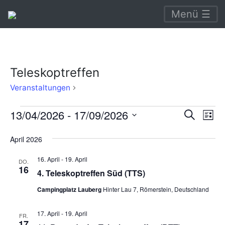
Menü ☰
Teleskoptreffen
Teleskoptreffen
Veranstaltungen
Veranstaltungen
Verans
Ve
13/04/2026
 - 
17/09/2026
Suche
Liste
An
Suche
Datum
April 2026
Na
wählen.
und
16. April
-
19. April
Ansich
DO.
16
4. Teleskoptreffen Süd (TTS)
Naviga
Campingplatz Lauberg
Hinter Lau 7, Römerstein, Deutschland
17. April
-
19. April
FR.
17