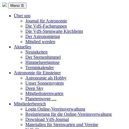
Menü ☰
Über uns
Journal für Astronomie
Die VdS-Fachgruppen
Die VdS-Sternwarte Kirchheim
Der Astronomietag
Mitglied werden
Aktuelles
Neuigkeiten
Der Sternenhimmel
Himmelsereignisse
Terminkalender
Astronomie für Einsteiger
Astronomie als Hobby
Unser Sonnensystem
Deep Sky
Mitgliedssternwarten
Planetenwege …
Mitgliederbereich
Login Online-Vereinsverwaltung
Registrierung für die Online-Vereinsverwaltung
Download VdS-Journal
Materialien für Sternwarten und Vereine