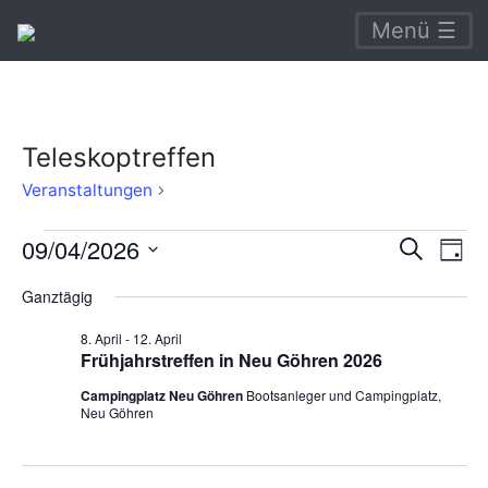
Menü ☰
Teleskoptreffen
Teleskoptreffen
Veranstaltungen
Veranstaltungen
Verans
Ve
09/04/2026
Suche
Tag
An
für
Suche
Datum
Ganztägig
Na
wählen.
9.
und
8. April
-
12. April
April
Ansich
Frühjahrstreffen in Neu Göhren 2026
2026
Naviga
Campingplatz Neu Göhren
Bootsanleger und Campingplatz,
Neu Göhren