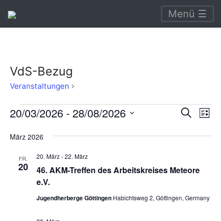
Menü ☰
VdS-Bezug
VdS-
Veranstaltungen
Bezug
Veranstaltungen
Verans
Ve
20/03/2026
 - 
28/08/2026
Suche
Liste
An
Suche
Datum
März 2026
Na
wählen.
und
20. März
-
22. März
Ansich
FR.
20
46. AKM-Treffen des Arbeitskreises Meteore
Naviga
e.V.
Jugendherberge Göttingen
Habichtsweg 2, Göttingen, Germany