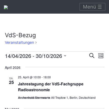
Menü ☰
VdS-Bezug
VdS-
Veranstaltungen
Bezug
Veranstaltungen
Verans
Ve
14/04/2026
 - 
30/10/2026
Suche
Liste
An
Suche
Datum
April 2026
Na
wählen.
und
25. April @ 10:00
-
18:00
Ansich
SA.
25
Jahrestagung der VdS-Fachgruppe
Naviga
Radioastronomie
Archenhold-Sternwarte
Alt Treptow 1, Berlin, Deutschland