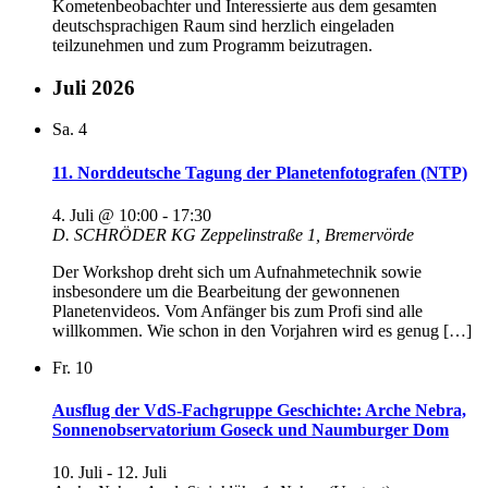
Kometenbeobachter und Interessierte aus dem gesamten
deutschsprachigen Raum sind herzlich eingeladen
teilzunehmen und zum Programm beizutragen.
Juli 2026
Sa.
4
11. Norddeutsche Tagung der Planetenfotografen (NTP)
4. Juli @ 10:00
-
17:30
D. SCHRÖDER KG
Zeppelinstraße 1, Bremervörde
Der Workshop dreht sich um Aufnahmetechnik sowie
insbesondere um die Bearbeitung der gewonnenen
Planetenvideos. Vom Anfänger bis zum Profi sind alle
willkommen. Wie schon in den Vorjahren wird es genug […]
Fr.
10
Ausflug der VdS-Fachgruppe Geschichte: Arche Nebra,
Sonnenobservatorium Goseck und Naumburger Dom
10. Juli
-
12. Juli