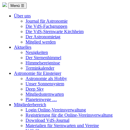
Menü ☰
Über uns
Journal für Astronomie
Die VdS-Fachgruppen
Die VdS-Sternwarte Kirchheim
Der Astronomietag
Mitglied werden
Aktuelles
Neuigkeiten
Der Sternenhimmel
Himmelsereignisse
Terminkalender
Astronomie für Einsteiger
Astronomie als Hobby
Unser Sonnensystem
Deep Sky
Mitgliedssternwarten
Planetenwege …
Mitgliederbereich
Login Online-Vereinsverwaltung
Registrierung für die Online-Vereinsverwaltung
Download VdS-Journal
Materialien für Sternwarten und Vereine