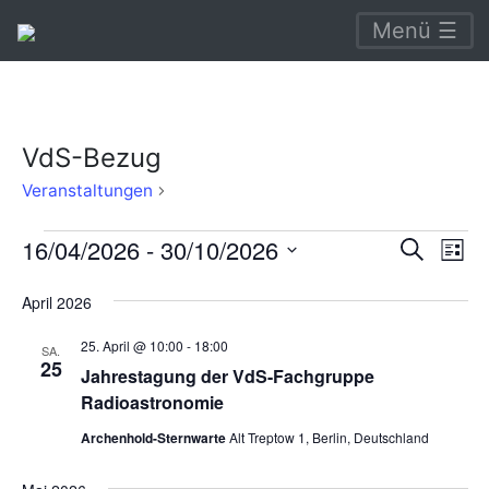
Menü ☰
VdS-Bezug
VdS-
Veranstaltungen
Bezug
Veranstaltungen
Verans
Ve
16/04/2026
 - 
30/10/2026
Suche
Liste
An
Suche
Datum
April 2026
Na
wählen.
und
25. April @ 10:00
-
18:00
Ansich
SA.
25
Jahrestagung der VdS-Fachgruppe
Naviga
Radioastronomie
Archenhold-Sternwarte
Alt Treptow 1, Berlin, Deutschland