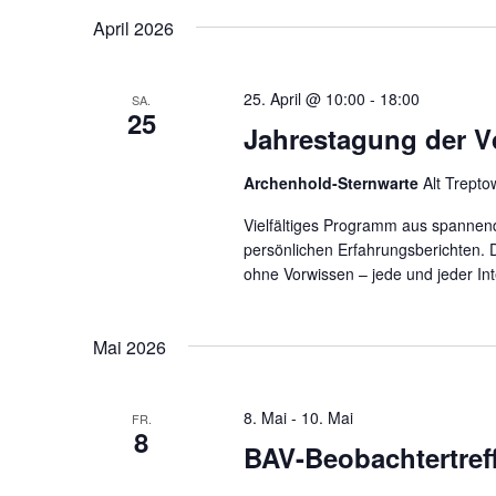
Schlüsselwort.
wählen.
April 2026
25. April @ 10:00
-
18:00
SA.
25
Jahrestagung der 
Archenhold-Sternwarte
Alt Trepto
Vielfältiges Programm aus spannen
persönlichen Erfahrungsberichten. D
ohne Vorwissen – jede und jeder In
Mai 2026
8. Mai
-
10. Mai
FR.
8
BAV-Beobachtertref