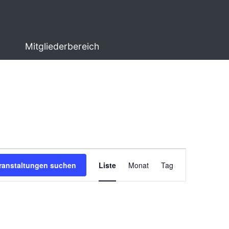
Mitgliederbereich
Veranstaltung
ranstaltungen suchen
Liste
Monat
Tag
Ansichten-
Navigation