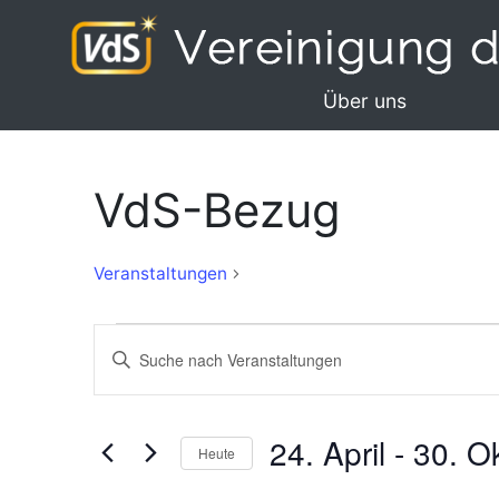
Über uns
VdS-Bezug
VdS-
Veranstaltungen
Bezug
Veranstaltungen
Veranstaltungen
Bitte
Suche
Schlüsselwort
eingeben.
und
Suche
24. April
 - 
30. O
Ansichten,
Heute
nach
Navigation
Veranstaltungen
Datum