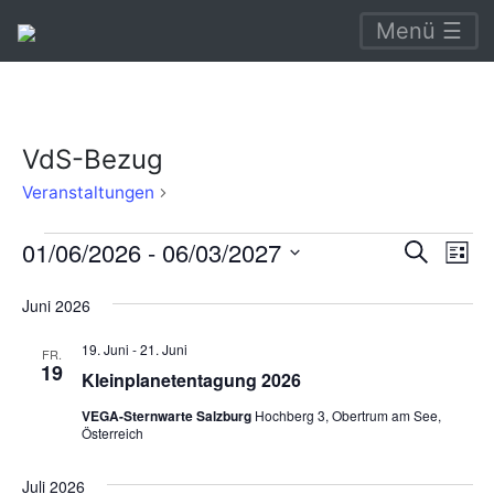
Menü ☰
VdS-Bezug
VdS-
Veranstaltungen
Bezug
Veranstaltungen
Verans
Ve
01/06/2026
 - 
06/03/2027
Suche
Liste
An
Suche
Datum
Juni 2026
Na
wählen.
und
19. Juni
-
21. Juni
Ansich
FR.
19
Kleinplanetentagung 2026
Naviga
VEGA-Sternwarte Salzburg
Hochberg 3, Obertrum am See,
Österreich
Juli 2026