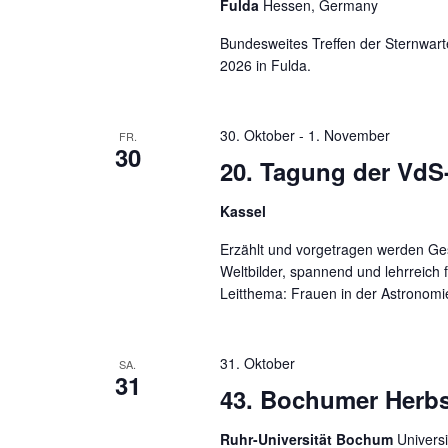
Fulda
Hessen, Germany
Bundesweites Treffen der Sternwart
2026 in Fulda.
30. Oktober
-
1. November
FR.
30
20. Tagung der VdS
Kassel
Erzählt und vorgetragen werden Ge
Weltbilder, spannend und lehrreich 
Leitthema: Frauen in der Astronomi
31. Oktober
SA.
31
43. Bochumer Herb
Ruhr-Universität Bochum
Univers