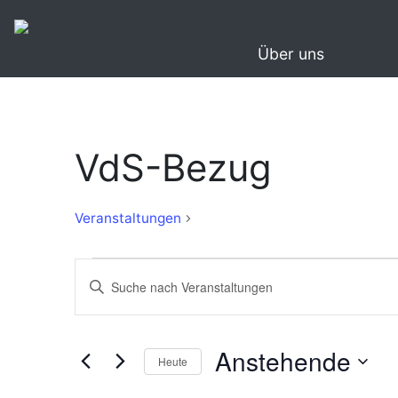
Über uns
VdS-Bezug
VdS-
Veranstaltungen
Bezug
Veranstaltungen
Veranstaltungen
Bitte
Suche
Schlüsselwort
eingeben.
und
Suche
Anstehende
Ansichten,
Heute
nach
Navigation
Veranstaltungen
Datum