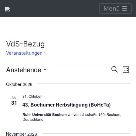
Menü ☰
VdS-Bezug
VdS-
Veranstaltungen
Bezug
Veranstaltungen
Verans
Ve
Anstehende
Suche
Liste
An
Suche
Datum
Oktober 2026
Na
wählen.
und
31. Oktober
Ansich
SA.
31
43. Bochumer Herbsttagung (BoHeTa)
Naviga
Ruhr-Universität Bochum
Universitätsstraße 150, Bochum,
Deutschland
November 2026