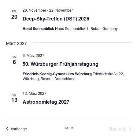
20. November
-
22. November
FR.
20
Deep-Sky-Treffen (DST) 2026
Hotel Sonnenblick
Haus Sonnenblick 1, Bebra, Germany
März 2027
6. März 2027
SA.
6
50. Würzburger Frühjahrstagung
Friedrich-Koenig-Gymnasium Würzburg
Friedrichstraße 22,
Würzburg, Bayern, Deutschland
13. März 2027
SA.
13
Astronomietag 2027
Heute
Nächste
Veranstaltungen
Vorherige
Veransta