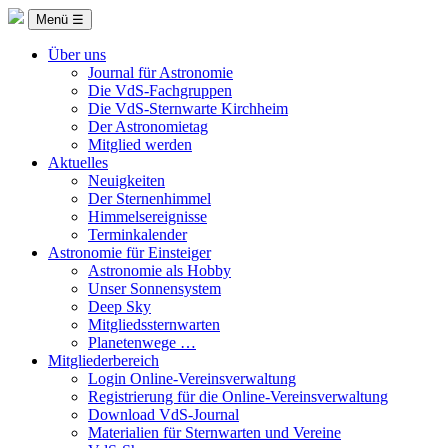
Menü ☰
Über uns
Journal für Astronomie
Die VdS-Fachgruppen
Die VdS-Sternwarte Kirchheim
Der Astronomietag
Mitglied werden
Aktuelles
Neuigkeiten
Der Sternenhimmel
Himmelsereignisse
Terminkalender
Astronomie für Einsteiger
Astronomie als Hobby
Unser Sonnensystem
Deep Sky
Mitgliedssternwarten
Planetenwege …
Mitgliederbereich
Login Online-Vereinsverwaltung
Registrierung für die Online-Vereinsverwaltung
Download VdS-Journal
Materialien für Sternwarten und Vereine