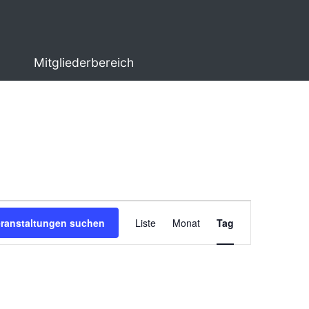
Mitgliederbereich
Veranstaltung
eranstaltungen suchen
Liste
Monat
Tag
Ansichten-
Navigation