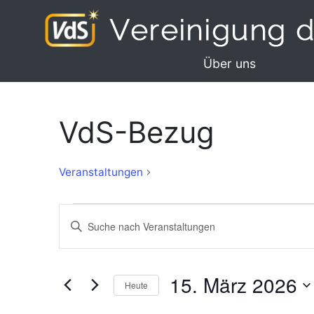
Über uns
VdS-Bezug
VdS-
Veranstaltungen
Bezug
Veranstaltungen
Veranstaltungen
Bitte
für
Suche
Schlüsselwort
eingeben.
15.
und
Suche
15. März 2026
März
Ansichten,
Heute
nach
2026
Navigation
Veranstaltungen
Datum