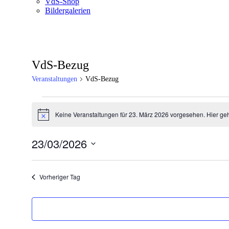
VdS-Shop
Bildergalerien
VdS-Bezug
Veranstaltungen
VdS-Bezug
Veranstaltungen
Keine Veranstaltungen für 23. März 2026 vorgesehen. Hier ge
für
Hinweis
23.
23/03/2026
März
Datum
2026
wählen.
Vorheriger Tag