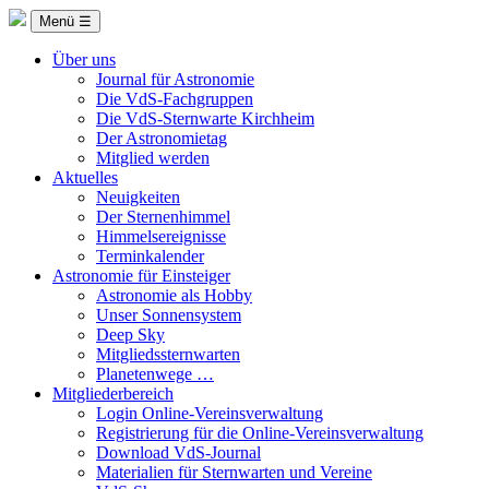
Menü ☰
Über uns
Journal für Astronomie
Die VdS-Fachgruppen
Die VdS-Sternwarte Kirchheim
Der Astronomietag
Mitglied werden
Aktuelles
Neuigkeiten
Der Sternenhimmel
Himmelsereignisse
Terminkalender
Astronomie für Einsteiger
Astronomie als Hobby
Unser Sonnensystem
Deep Sky
Mitgliedssternwarten
Planetenwege …
Mitgliederbereich
Login Online-Vereinsverwaltung
Registrierung für die Online-Vereinsverwaltung
Download VdS-Journal
Materialien für Sternwarten und Vereine