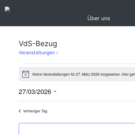
Über uns
VdS-Bezug
VdS-
Veranstaltungen
Bezug
Veranstaltungen
Keine Veranstaltungen für 27. März 2026 vorgesehen. Hier ge
für
Hinweis
27.
27/03/2026
März
Datum
2026
wählen.
Vorheriger Tag