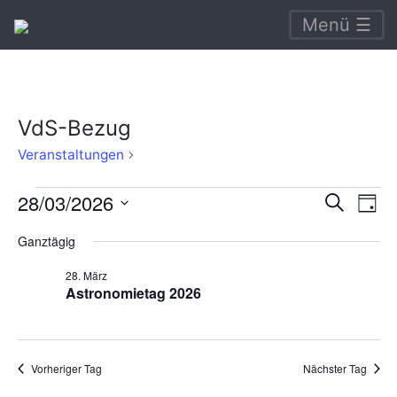
Menü ☰
VdS-Bezug
VdS-
Veranstaltungen
Bezug
Veranstaltungen
Verans
Ve
28/03/2026
Suche
Tag
An
für
Suche
Datum
Ganztägig
Na
wählen.
28.
und
28. März
März
Ansich
Astronomietag 2026
2026
Naviga
Vorheriger Tag
Nächster Tag