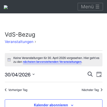
Menü ☰
VdS-Bezug
VdS-
Veranstaltungen
Bezug
Veranstaltungen
Keine Veranstaltungen für 30. April 2026 vorgesehen. Hier geht es
für
Hinweis
zu den
nächsten bevorstehenden Veranstaltungen
.
30.
Verans
Ve
30/04/2026
Suche
April
Tag
An
Suche
Datum
2026
Na
wählen.
und
Vorheriger Tag
Nächster Tag
Ansich
Naviga
Kalender abonnieren