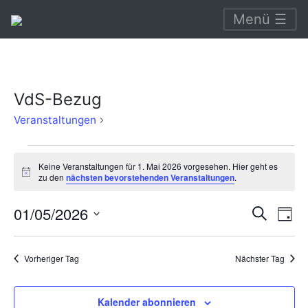
Menü ☰
VdS-Bezug
VdS-
Veranstaltungen
Bezug
Veranstaltungen
Keine Veranstaltungen für 1. Mai 2026 vorgesehen. Hier geht es
für
Hinweis
zu den
nächsten bevorstehenden Veranstaltungen
.
1.
Verans
Ve
01/05/2026
Suche
Mai
Tag
An
Suche
Datum
2026
Na
wählen.
und
Vorheriger Tag
Nächster Tag
Ansich
Naviga
Kalender abonnieren