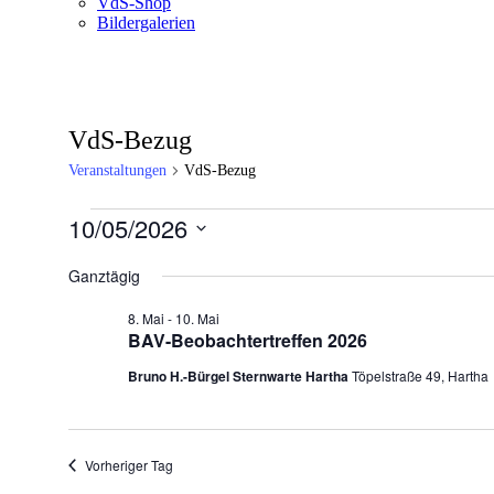
VdS-Shop
Bildergalerien
VdS-Bezug
Veranstaltungen
VdS-Bezug
Veranstaltungen
10/05/2026
für
Datum
wählen.
Ganztägig
10.
Mai
8. Mai
-
10. Mai
2026
BAV-Beobachtertreffen 2026
Bruno H.-Bürgel Sternwarte Hartha
Töpelstraße 49, Hartha
Vorheriger Tag