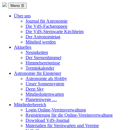
Menü ☰
Über uns
Journal für Astronomie
Die VdS-Fachgruppen
Die VdS-Sternwarte Kirchheim
Der Astronomietag
Mitglied werden
Aktuelles
Neuigkeiten
Der Sternenhimmel
Himmelsereignisse
Terminkalender
Astronomie für Einsteiger
Astronomie als Hobby
Unser Sonnensystem
Deep Sky
Mitgliedssternwarten
Planetenwege …
Mitgliederbereich
Login Online-Vereinsverwaltung
Registrierung für die Online-Vereinsverwaltung
Download VdS-Journal
Materialien für Sternwarten und Vereine