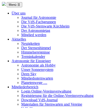
Menü ☰
Über uns
Journal für Astronomie
Die VdS-Fachgruppen
Die VdS-Sternwarte Kirchheim
Der Astronomietag
Mitglied werden
Aktuelles
Neuigkeiten
Der Sternenhimmel
Himmelsereignisse
Terminkalender
Astronomie für Einsteiger
Astronomie als Hobby
Unser Sonnensystem
Deep Sky
Mitgliedssternwarten
Planetenwege …
Mitgliederbereich
Login Online-Vereinsverwaltung
Registrierung für die Online-Vereinsverwaltung
Download VdS-Journal
Materialien für Sternwarten und Vereine