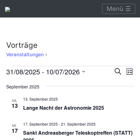
Menü ☰
Vorträge
Vorträge
Veranstaltungen
Veranstaltungen
Verans
Ve
31/08/2025
 - 
10/07/2026
Suche
Liste
An
Suche
Datum
September 2025
Na
wählen.
und
13. September 2025
Ansich
SA.
13
Lange Nacht der Astronomie 2025
Naviga
17. September 2025
-
21. September 2025
MI.
17
Sankt Andreasberger Teleskoptreffen (STATT)