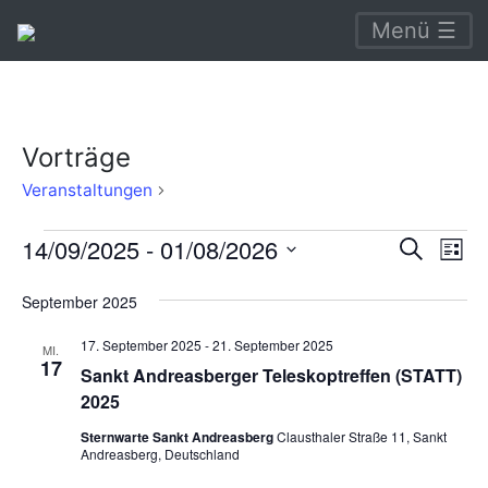
Menü ☰
Vorträge
Vorträge
Veranstaltungen
Veranstaltungen
Verans
Ve
14/09/2025
 - 
01/08/2026
Suche
Liste
An
Suche
Datum
September 2025
Na
wählen.
und
17. September 2025
-
21. September 2025
Ansich
MI.
17
Sankt Andreasberger Teleskoptreffen (STATT)
Naviga
2025
Sternwarte Sankt Andreasberg
Clausthaler Straße 11, Sankt
Andreasberg, Deutschland