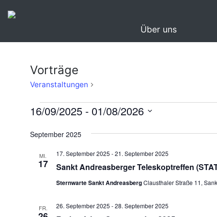
Über uns
Vorträge
Vorträge
Veranstaltungen
Veranstaltungen
16/09/2025
 - 
01/08/2026
Datum
September 2025
wählen.
17. September 2025
-
21. September 2025
MI.
17
Sankt Andreasberger Teleskoptreffen (STA
Sternwarte Sankt Andreasberg
Clausthaler Straße 11, San
26. September 2025
-
28. September 2025
FR.
26