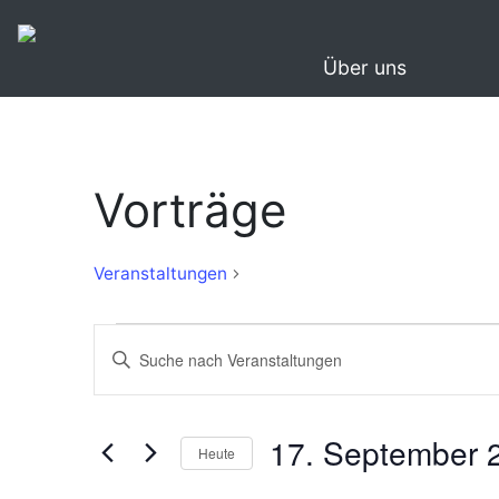
Über uns
Vorträge
Vorträge
Veranstaltungen
Veranstaltungen
Veranstaltungen
Bitte
Suche
Schlüsselwort
eingeben.
und
Suche
17. September 
Ansichten,
Heute
nach
Navigation
Veranstaltungen
Datum