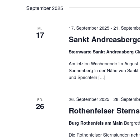
Schlüsselwort.
wählen.
September 2025
17. September 2025
-
21. Septemb
MI.
17
Sankt Andreasberge
Sternwarte Sankt Andreasberg
Cl
Am letzten Wochenende im August f
Sonnenberg in der Nähe von Sankt 
und Spechteln […]
26. September 2025
-
28. Septemb
FR.
26
Rothenfelser Stern
Burg Rothenfels am Main
Bergrot
Die Rothenfelser Sternstunden nehm