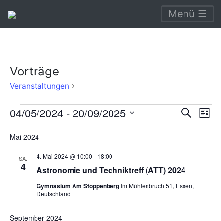
Menü ☰
Vorträge
Vorträge
Veranstaltungen
Veranstaltungen
Verans
Ve
04/05/2024
 - 
20/09/2025
Suche
Liste
An
Suche
Datum
Mai 2024
Na
wählen.
und
4. Mai 2024 @ 10:00
-
18:00
Ansich
SA.
4
Astronomie und Techniktreff (ATT) 2024
Naviga
Gymnasium Am Stoppenberg
Im Mühlenbruch 51, Essen,
Deutschland
September 2024