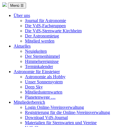
Menü ☰
Über uns
Journal für Astronomie
Die VdS-Fachgruppen
Die VdS-Sternwarte Kirchheim
Der Astronomietag
Mitglied werden
Aktuelles
Neuigkeiten
Der Sternenhimmel
Himmelsereignisse
Terminkalender
Astronomie für Einsteiger
Astronomie als Hobby
Unser Sonnensystem
Deep Sky
Mitgliedssternwarten
Planetenwege …
Mitgliederbereich
Login Online-Vereinsverwaltung
Registrierung für die Online-Vereinsverwaltung
Download VdS-Journal
Materialien für Sternwarten und Vereine