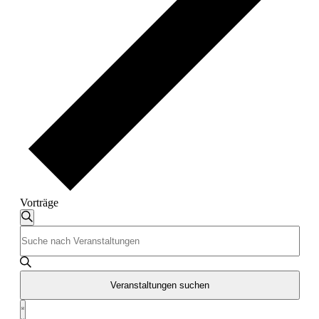
Vorträge
Veranstaltungen
Veranstaltungen
Suche
Bitte
Suche
Schlüsselwort
und
eingeben.
Suche
Ansichten,
nach
Veranstaltungen suchen
Navigation
Veranstaltungen
Veranstaltung
Schlüsselwort.
Liste