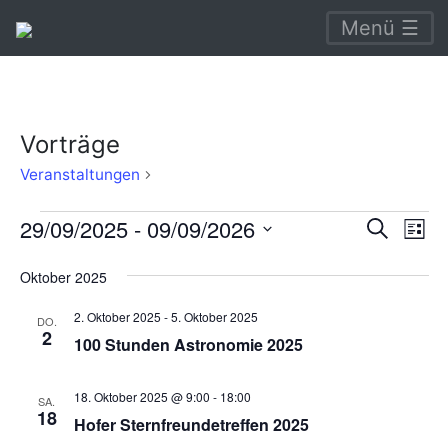
Menü ☰
Vorträge
Vorträge
Veranstaltungen
Veranstaltungen
Verans
Ve
29/09/2025
 - 
09/09/2026
Suche
Liste
An
Suche
Datum
Oktober 2025
Na
wählen.
und
2. Oktober 2025
-
5. Oktober 2025
Ansich
DO.
2
100 Stunden Astronomie 2025
Naviga
18. Oktober 2025 @ 9:00
-
18:00
SA.
18
Hofer Sternfreundetreffen 2025