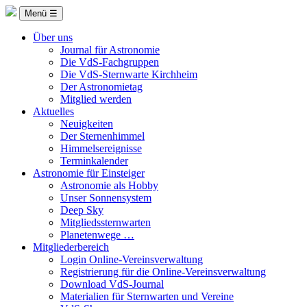
Menü ☰
Über uns
Journal für Astronomie
Die VdS-Fachgruppen
Die VdS-Sternwarte Kirchheim
Der Astronomietag
Mitglied werden
Aktuelles
Neuigkeiten
Der Sternenhimmel
Himmelsereignisse
Terminkalender
Astronomie für Einsteiger
Astronomie als Hobby
Unser Sonnensystem
Deep Sky
Mitgliedssternwarten
Planetenwege …
Mitgliederbereich
Login Online-Vereinsverwaltung
Registrierung für die Online-Vereinsverwaltung
Download VdS-Journal
Materialien für Sternwarten und Vereine