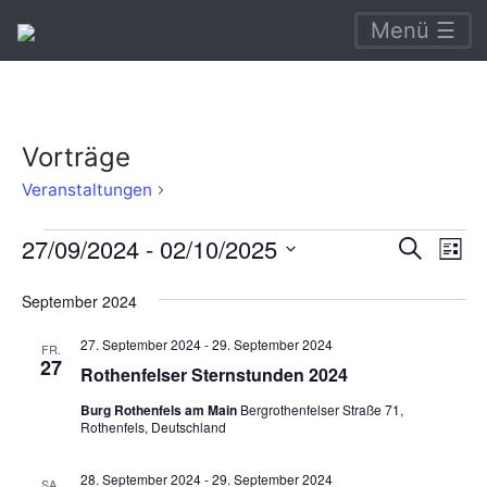
Menü ☰
Vorträge
Vorträge
Veranstaltungen
Veranstaltungen
Verans
Ve
27/09/2024
 - 
02/10/2025
Suche
Liste
An
Suche
Datum
September 2024
Na
wählen.
und
27. September 2024
-
29. September 2024
Ansich
FR.
27
Rothenfelser Sternstunden 2024
Naviga
Burg Rothenfels am Main
Bergrothenfelser Straße 71,
Rothenfels, Deutschland
28. September 2024
-
29. September 2024
SA.