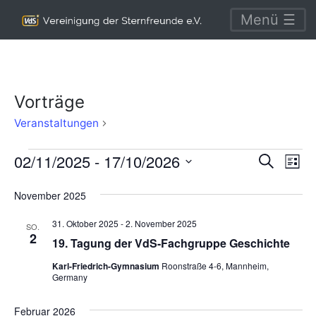
Menü ☰
Vorträge
Vorträge
Veranstaltungen
Veranstaltungen
Verans
Ve
02/11/2025
 - 
17/10/2026
Suche
Liste
An
Suche
Datum
November 2025
Na
wählen.
und
31. Oktober 2025
-
2. November 2025
Ansich
SO.
2
19. Tagung der VdS-Fachgruppe Geschichte
Naviga
Karl-Friedrich-Gymnasium
Roonstraße 4-6, Mannheim,
Germany
Februar 2026