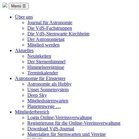
Menü ☰
Über uns
Journal für Astronomie
Die VdS-Fachgruppen
Die VdS-Sternwarte Kirchheim
Der Astronomietag
Mitglied werden
Aktuelles
Neuigkeiten
Der Sternenhimmel
Himmelsereignisse
Terminkalender
Astronomie für Einsteiger
Astronomie als Hobby
Unser Sonnensystem
Deep Sky
Mitgliedssternwarten
Planetenwege …
Mitgliederbereich
Login Online-Vereinsverwaltung
Registrierung für die Online-Vereinsverwaltung
Download VdS-Journal
Materialien für Sternwarten und Vereine