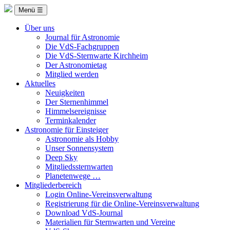
Menü ☰
Über uns
Journal für Astronomie
Die VdS-Fachgruppen
Die VdS-Sternwarte Kirchheim
Der Astronomietag
Mitglied werden
Aktuelles
Neuigkeiten
Der Sternenhimmel
Himmelsereignisse
Terminkalender
Astronomie für Einsteiger
Astronomie als Hobby
Unser Sonnensystem
Deep Sky
Mitgliedssternwarten
Planetenwege …
Mitgliederbereich
Login Online-Vereinsverwaltung
Registrierung für die Online-Vereinsverwaltung
Download VdS-Journal
Materialien für Sternwarten und Vereine