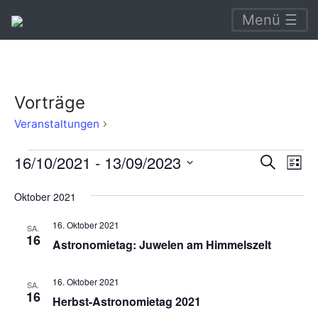
Menü ☰
Vorträge
Vorträge
Veranstaltungen
Veranstaltungen
Verans
Ve
16/10/2021
 - 
13/09/2023
Suche
Liste
An
Suche
Datum
Oktober 2021
Na
wählen.
und
16. Oktober 2021
Ansich
SA.
16
Astronomietag: Juwelen am Himmelszelt
Naviga
16. Oktober 2021
SA.
16
Herbst-Astronomietag 2021