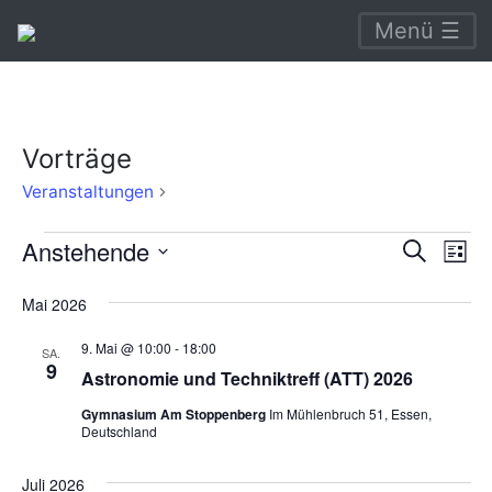
Menü ☰
Vorträge
Vorträge
Veranstaltungen
Veranstaltungen
Verans
Ve
Anstehende
Suche
Liste
An
Suche
Datum
Mai 2026
Na
wählen.
und
9. Mai @ 10:00
-
18:00
Ansich
SA.
9
Astronomie und Techniktreff (ATT) 2026
Naviga
Gymnasium Am Stoppenberg
Im Mühlenbruch 51, Essen,
Deutschland
Juli 2026