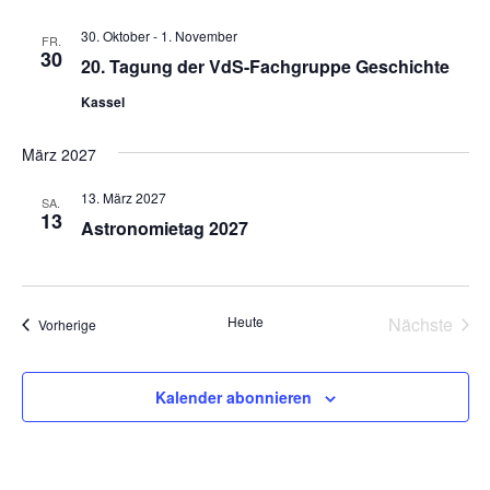
30. Oktober
-
1. November
FR.
30
20. Tagung der VdS-Fachgruppe Geschichte
Kassel
März 2027
13. März 2027
SA.
13
Astronomietag 2027
Heute
Nächste
Veranstaltungen
Vorherige
Veransta
Kalender abonnieren