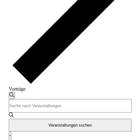
Vorträge
Veranstaltungen
Veranstaltungen
Suche
Bitte
Suche
Schlüsselwort
und
eingeben.
Suche
Ansichten,
nach
Veranstaltungen suchen
Navigation
Veranstaltungen
Veranstaltung
Schlüsselwort.
Liste