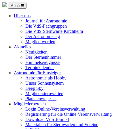
Menü ☰
Über uns
Journal für Astronomie
Die VdS-Fachgruppen
Die VdS-Sternwarte Kirchheim
Der Astronomietag
Mitglied werden
Aktuelles
Neuigkeiten
Der Sternenhimmel
Himmelsereignisse
Terminkalender
Astronomie für Einsteiger
Astronomie als Hobby
Unser Sonnensystem
Deep Sky
Mitgliedssternwarten
Planetenwege …
Mitgliederbereich
Login Online-Vereinsverwaltung
Registrierung für die Online-Vereinsverwaltung
Download VdS-Journal
Materialien für Sternwarten und Vereine